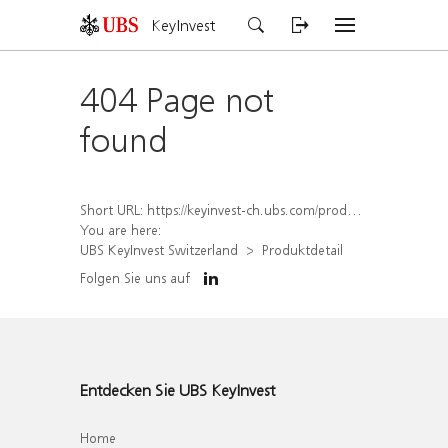
KeyInvest
404 Page not
found
Short URL:
https://keyinvest-ch.ubs.com/produkt/detail/index/isin/CH1577853737
You are here:
UBS KeyInvest Switzerland
Produktdetail
Folgen Sie uns auf
Entdecken Sie UBS KeyInvest
Home