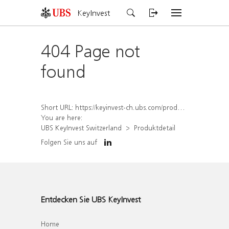
KeyInvest
404 Page not
found
Short URL:
https://keyinvest-ch.ubs.com/produkt/detail/index/isin/CH1577853836
You are here:
UBS KeyInvest Switzerland
Produktdetail
Folgen Sie uns auf
Entdecken Sie UBS KeyInvest
Home