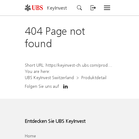
KeyInvest
404 Page not
found
Short URL:
https://keyinvest-ch.ubs.com/produkt/detail/index/isin/CH1577863595
You are here:
UBS KeyInvest Switzerland
Produktdetail
Folgen Sie uns auf
Entdecken Sie UBS KeyInvest
Home