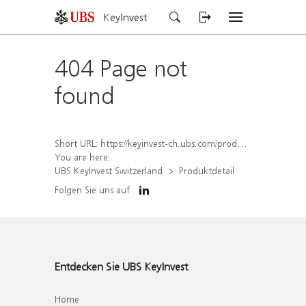
KeyInvest
404 Page not
found
Short URL:
https://keyinvest-ch.ubs.com/produkt/detail/index/isin/CH1577867984
You are here:
UBS KeyInvest Switzerland
Produktdetail
Folgen Sie uns auf
Entdecken Sie UBS KeyInvest
Home