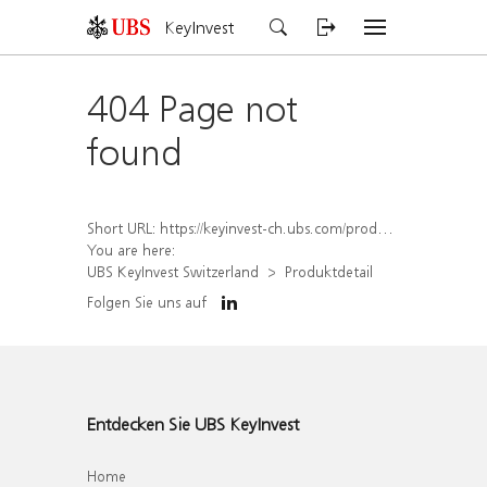
KeyInvest
404 Page not
found
Short URL:
https://keyinvest-ch.ubs.com/produkt/detail/index/isin/CH1577875623
You are here:
UBS KeyInvest Switzerland
Produktdetail
Folgen Sie uns auf
Entdecken Sie UBS KeyInvest
Home