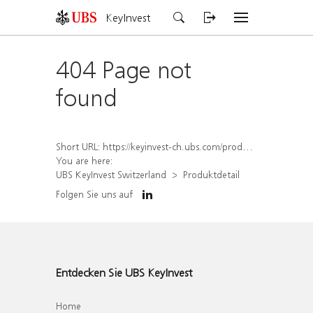
KeyInvest
404 Page not
found
Short URL:
https://keyinvest-ch.ubs.com/produkt/detail/index/isin/CH1577905453
You are here:
UBS KeyInvest Switzerland
Produktdetail
Folgen Sie uns auf
Entdecken Sie UBS KeyInvest
Home