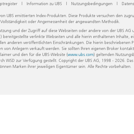
ptregister
|
Information zu UBS
|
Nutzungsbedingungen
|
Datens
 von UBS emittierten Index-Produkten. Diese Produkte versuchen den zugr
, Vollständigkeit oder Angemessenheit der angewandten Methodik.
Nutzung und der Zugriff auf diese Webseiten oder andere von der UBS AG 
eitgestellte verlinkte Webseiten und alle hierin enthaltenen Inhalte, e
allen anderen veröffentlichten Einschränkungen. Die hierin beschriebenen
n von Anlegern verkauft werden. Sie sollten Ihren eigenen Broker kontakt
laimer und den für die UBS-Website (
www.ubs.com
) geltenden Nutzungs
h WSD zur Verfügung gestellt. Copyright der UBS AG, 1998 - 2026. Das
nen Marken ihrer jeweiligen Eigentümer sein. Alle Rechte vorbehalten.