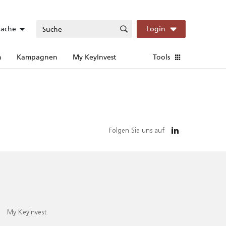
rache
Login
n
Kampagnen
My KeyInvest
Tools
Folgen Sie uns auf
My KeyInvest