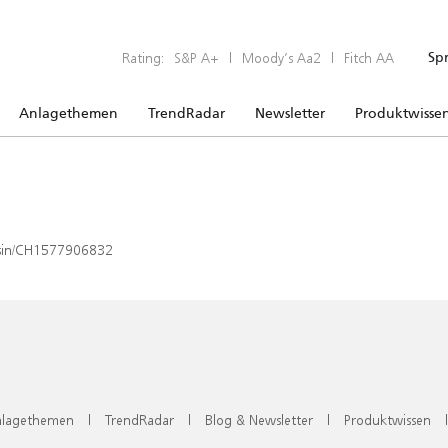
Rating:
S&P A+
|
Moody’s Aa2
|
Fitch AA
Sp
Anlagethemen
TrendRadar
Newsletter
Produktwisse
x/isin/CH1577906832
lagethemen
|
TrendRadar
|
Blog & Newsletter
|
Produktwissen
|