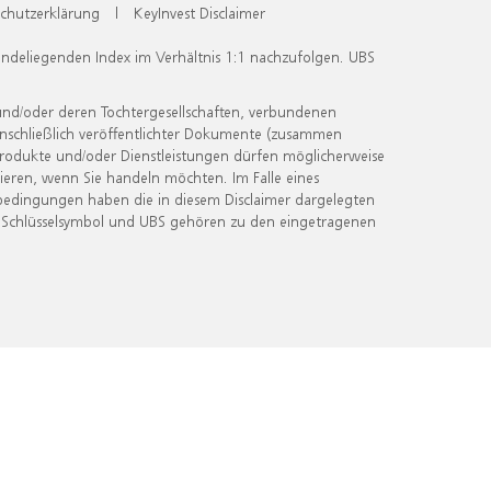
chutzerklärung
|
KeyInvest Disclaimer
undeliegenden Index im Verhältnis 1:1 nachzufolgen. UBS
und/oder deren Tochtergesellschaften, verbundenen
inschließlich veröffentlichter Dokumente (zusammen
 Produkte und/oder Dienstleistungen dürfen möglicherweise
ieren, wenn Sie handeln möchten. Im Falle eines
bedingungen haben die in diesem Disclaimer dargelegten
 Schlüsselsymbol und UBS gehören zu den eingetragenen