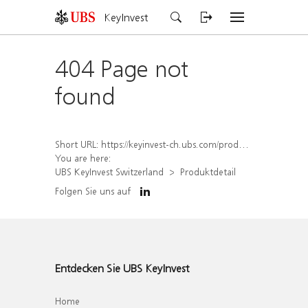
KeyInvest
404 Page not
found
Short URL:
https://keyinvest-ch.ubs.com/produkt/detail/index/isin/CH1577907012
You are here:
UBS KeyInvest Switzerland
Produktdetail
Folgen Sie uns auf
Entdecken Sie UBS KeyInvest
Home