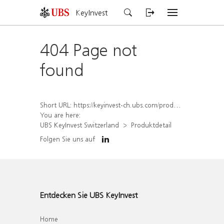
KeyInvest
404 Page not
found
Short URL:
https://keyinvest-ch.ubs.com/produkt/detail/index/isin/CH1577907046
You are here:
UBS KeyInvest Switzerland
Produktdetail
Folgen Sie uns auf
Entdecken Sie UBS KeyInvest
Home