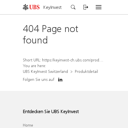
KeyInvest
404 Page not
found
Short URL:
https://keyinvest-ch.ubs.com/produkt/detail/index/isin/CH1577907384
You are here:
UBS KeyInvest Switzerland
Produktdetail
Folgen Sie uns auf
Entdecken Sie UBS KeyInvest
Home