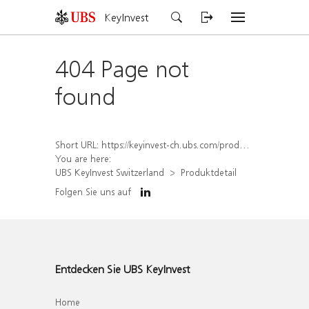
KeyInvest
404 Page not
found
Short URL:
https://keyinvest-ch.ubs.com/produkt/detail/index/isin/CH1577908093
You are here:
UBS KeyInvest Switzerland
Produktdetail
Folgen Sie uns auf
Entdecken Sie UBS KeyInvest
Home