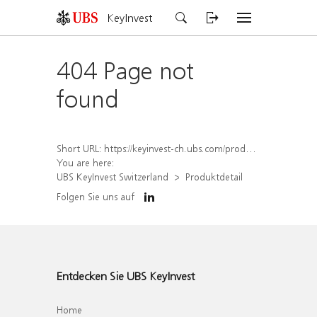
KeyInvest
404 Page not
found
Short URL:
https://keyinvest-ch.ubs.com/produkt/detail/index/isin/CH1577908119
You are here:
UBS KeyInvest Switzerland
Produktdetail
Folgen Sie uns auf
Entdecken Sie UBS KeyInvest
Home