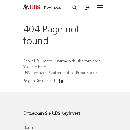
KeyInvest
404 Page not
found
Short URL:
https://keyinvest-ch.ubs.com/produkt/detail/index/isin/CH1577908242
You are here:
UBS KeyInvest Switzerland
Produktdetail
Folgen Sie uns auf
Entdecken Sie UBS KeyInvest
Home