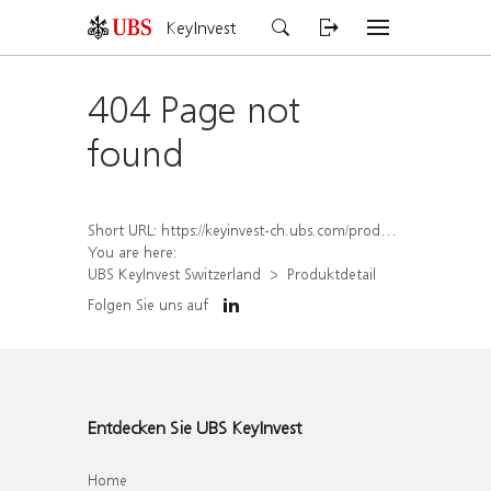
KeyInvest
404 Page not
found
Short URL:
https://keyinvest-ch.ubs.com/produkt/detail/index/isin/CH1577908291
You are here:
UBS KeyInvest Switzerland
Produktdetail
Folgen Sie uns auf
Entdecken Sie UBS KeyInvest
Home