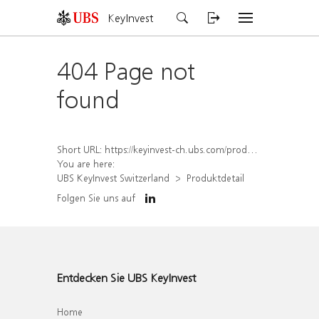
KeyInvest
404 Page not
found
Short URL:
https://keyinvest-ch.ubs.com/produkt/detail/index/isin/CH1577911527
You are here:
UBS KeyInvest Switzerland
Produktdetail
Folgen Sie uns auf
Entdecken Sie UBS KeyInvest
Home