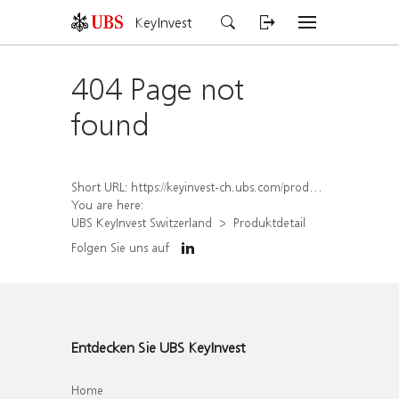
KeyInvest
404 Page not
found
Short URL:
https://keyinvest-ch.ubs.com/produkt/detail/index/isin/CH1577912160
You are here:
UBS KeyInvest Switzerland
Produktdetail
Folgen Sie uns auf
Entdecken Sie UBS KeyInvest
Home