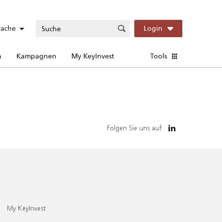
rache
Login
n
Kampagnen
My KeyInvest
Tools
Folgen Sie uns auf
My KeyInvest