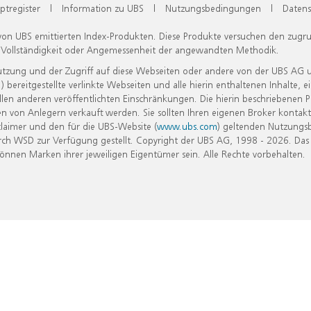
ptregister
|
Information zu UBS
|
Nutzungsbedingungen
|
Datens
 von UBS emittierten Index-Produkten. Diese Produkte versuchen den zugr
, Vollständigkeit oder Angemessenheit der angewandten Methodik.
Nutzung und der Zugriff auf diese Webseiten oder andere von der UBS AG 
eitgestellte verlinkte Webseiten und alle hierin enthaltenen Inhalte, e
allen anderen veröffentlichten Einschränkungen. Die hierin beschriebenen
n von Anlegern verkauft werden. Sie sollten Ihren eigenen Broker kontakt
laimer und den für die UBS-Website (
www.ubs.com
) geltenden Nutzungs
h WSD zur Verfügung gestellt. Copyright der UBS AG, 1998 - 2026. Das
nen Marken ihrer jeweiligen Eigentümer sein. Alle Rechte vorbehalten.