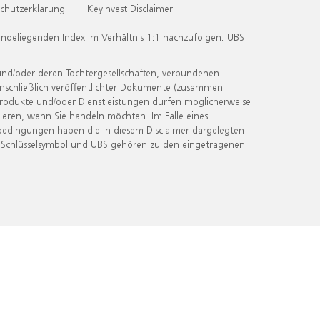
chutzerklärung
|
KeyInvest Disclaimer
undeliegenden Index im Verhältnis 1:1 nachzufolgen. UBS
und/oder deren Tochtergesellschaften, verbundenen
inschließlich veröffentlichter Dokumente (zusammen
 Produkte und/oder Dienstleistungen dürfen möglicherweise
ieren, wenn Sie handeln möchten. Im Falle eines
bedingungen haben die in diesem Disclaimer dargelegten
 Schlüsselsymbol und UBS gehören zu den eingetragenen