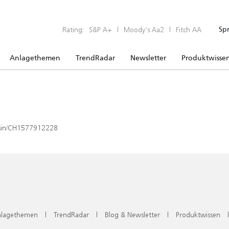
Rating:
S&P A+
|
Moody’s Aa2
|
Fitch AA
Sp
Anlagethemen
TrendRadar
Newsletter
Produktwisse
x/isin/CH1577912228
lagethemen
|
TrendRadar
|
Blog & Newsletter
|
Produktwissen
|