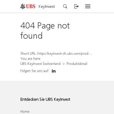
KeyInvest
404 Page not
found
Short URL:
https://keyinvest-ch.ubs.com/produkt/detail/index/isin/CH1577912293
You are here:
UBS KeyInvest Switzerland
Produktdetail
Folgen Sie uns auf
Entdecken Sie UBS KeyInvest
Home