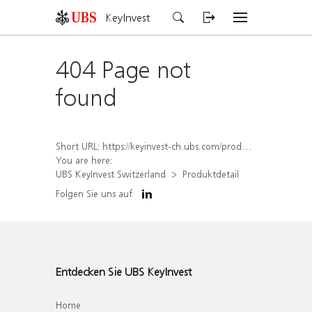
KeyInvest
404 Page not
found
Short URL:
https://keyinvest-ch.ubs.com/produkt/detail/index/isin/CH1577912350
You are here:
UBS KeyInvest Switzerland
Produktdetail
Folgen Sie uns auf
Entdecken Sie UBS KeyInvest
Home