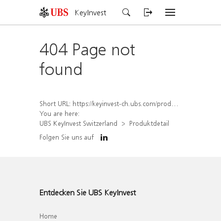
KeyInvest
404 Page not
found
Short URL:
https://keyinvest-ch.ubs.com/produkt/detail/index/isin/CH1577912376
You are here:
UBS KeyInvest Switzerland
Produktdetail
Folgen Sie uns auf
Entdecken Sie UBS KeyInvest
Home