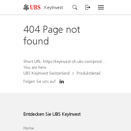
KeyInvest
404 Page not
found
Short URL:
https://keyinvest-ch.ubs.com/produkt/detail/index/isin/CH1577912434
You are here:
UBS KeyInvest Switzerland
Produktdetail
Folgen Sie uns auf
Entdecken Sie UBS KeyInvest
Home