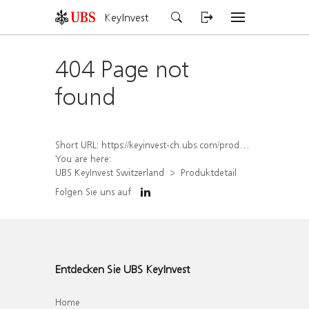
KeyInvest
404 Page not
found
Short URL:
https://keyinvest-ch.ubs.com/produkt/detail/index/isin/CH1577912772
You are here:
UBS KeyInvest Switzerland
Produktdetail
Folgen Sie uns auf
Entdecken Sie UBS KeyInvest
Home