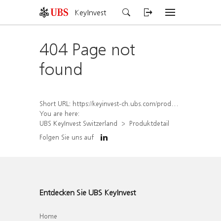
KeyInvest
404 Page not
found
Short URL:
https://keyinvest-ch.ubs.com/produkt/detail/index/isin/CH1577912954
You are here:
UBS KeyInvest Switzerland
Produktdetail
Folgen Sie uns auf
Entdecken Sie UBS KeyInvest
Home