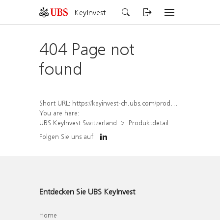
KeyInvest
404 Page not
found
Short URL:
https://keyinvest-ch.ubs.com/produkt/detail/index/isin/CH1577913341
You are here:
UBS KeyInvest Switzerland
Produktdetail
Folgen Sie uns auf
Entdecken Sie UBS KeyInvest
Home