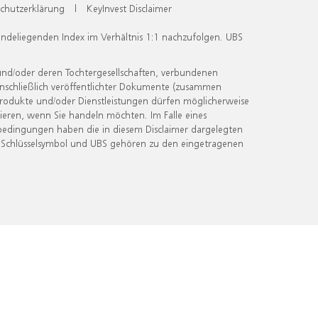
chutzerklärung
|
KeyInvest Disclaimer
undeliegenden Index im Verhältnis 1:1 nachzufolgen. UBS
und/oder deren Tochtergesellschaften, verbundenen
inschließlich veröffentlichter Dokumente (zusammen
 Produkte und/oder Dienstleistungen dürfen möglicherweise
ieren, wenn Sie handeln möchten. Im Falle eines
bedingungen haben die in diesem Disclaimer dargelegten
 Schlüsselsymbol und UBS gehören zu den eingetragenen