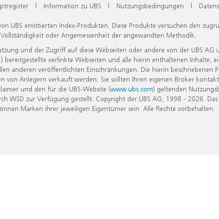
ptregister
|
Information zu UBS
|
Nutzungsbedingungen
|
Datens
 von UBS emittierten Index-Produkten. Diese Produkte versuchen den zugr
, Vollständigkeit oder Angemessenheit der angewandten Methodik.
Nutzung und der Zugriff auf diese Webseiten oder andere von der UBS AG 
eitgestellte verlinkte Webseiten und alle hierin enthaltenen Inhalte, e
allen anderen veröffentlichten Einschränkungen. Die hierin beschriebenen
n von Anlegern verkauft werden. Sie sollten Ihren eigenen Broker kontakt
laimer und den für die UBS-Website (
www.ubs.com
) geltenden Nutzungs
h WSD zur Verfügung gestellt. Copyright der UBS AG, 1998 - 2026. Das
nen Marken ihrer jeweiligen Eigentümer sein. Alle Rechte vorbehalten.