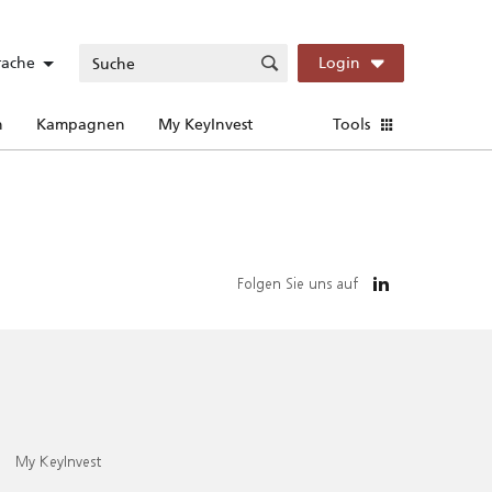
rache
Login
n
Kampagnen
My KeyInvest
Tools
Folgen Sie uns auf
My KeyInvest