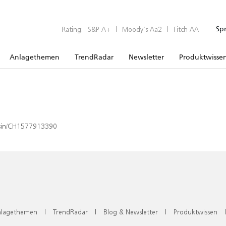
Rating:
S&P A+
|
Moody’s Aa2
|
Fitch AA
Sp
Anlagethemen
TrendRadar
Newsletter
Produktwisse
x/isin/CH1577913390
lagethemen
|
TrendRadar
|
Blog & Newsletter
|
Produktwissen
|