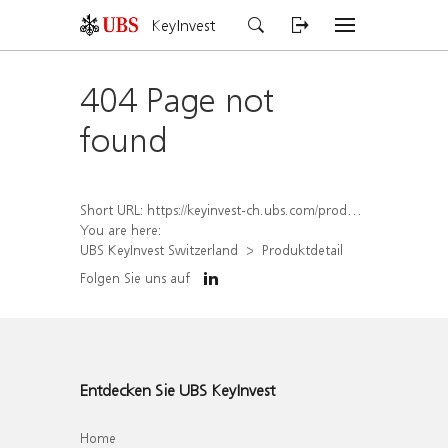
KeyInvest
404 Page not
found
Short URL:
https://keyinvest-ch.ubs.com/produkt/detail/index/isin/CH1577913473
You are here:
UBS KeyInvest Switzerland
Produktdetail
Folgen Sie uns auf
Entdecken Sie UBS KeyInvest
Home