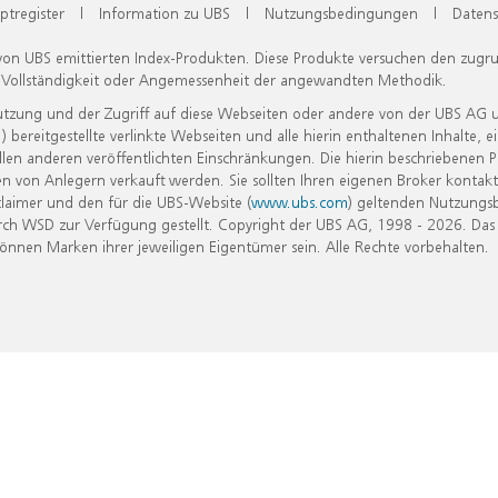
ptregister
|
Information zu UBS
|
Nutzungsbedingungen
|
Datens
 von UBS emittierten Index-Produkten. Diese Produkte versuchen den zugr
, Vollständigkeit oder Angemessenheit der angewandten Methodik.
Nutzung und der Zugriff auf diese Webseiten oder andere von der UBS AG 
eitgestellte verlinkte Webseiten und alle hierin enthaltenen Inhalte, e
allen anderen veröffentlichten Einschränkungen. Die hierin beschriebenen
n von Anlegern verkauft werden. Sie sollten Ihren eigenen Broker kontakt
laimer und den für die UBS-Website (
www.ubs.com
) geltenden Nutzungs
h WSD zur Verfügung gestellt. Copyright der UBS AG, 1998 - 2026. Das
nen Marken ihrer jeweiligen Eigentümer sein. Alle Rechte vorbehalten.