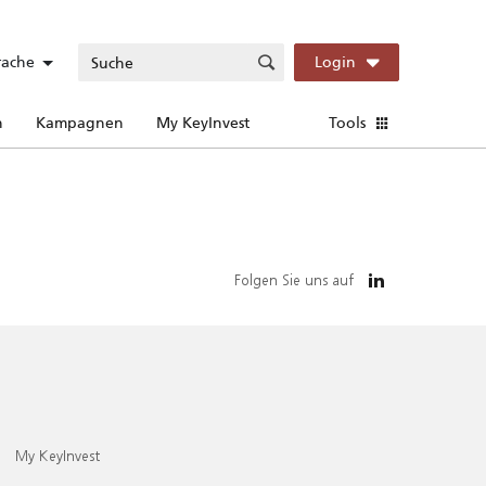
rache
Login
n
Kampagnen
My KeyInvest
Tools
Folgen Sie uns auf
My KeyInvest