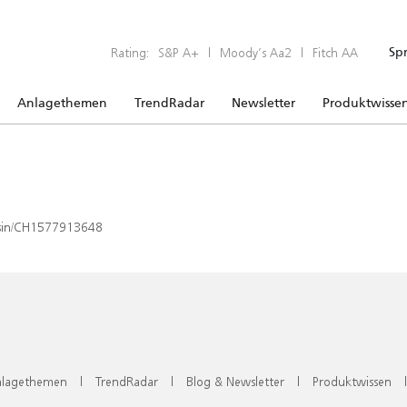
Rating:
S&P A+
|
Moody’s Aa2
|
Fitch AA
Sp
Anlagethemen
TrendRadar
Newsletter
Produktwisse
x/isin/CH1577913648
lagethemen
|
TrendRadar
|
Blog & Newsletter
|
Produktwissen
|