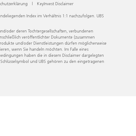
chutzerklärung
|
KeyInvest Disclaimer
undeliegenden Index im Verhältnis 1:1 nachzufolgen. UBS
und/oder deren Tochtergesellschaften, verbundenen
inschließlich veröffentlichter Dokumente (zusammen
 Produkte und/oder Dienstleistungen dürfen möglicherweise
ieren, wenn Sie handeln möchten. Im Falle eines
bedingungen haben die in diesem Disclaimer dargelegten
 Schlüsselsymbol und UBS gehören zu den eingetragenen