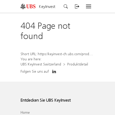
KeyInvest
404 Page not
found
Short URL:
https://keyinvest-ch.ubs.com/produkt/detail/index/isin/CH1577913671
You are here:
UBS KeyInvest Switzerland
Produktdetail
Folgen Sie uns auf
Entdecken Sie UBS KeyInvest
Home