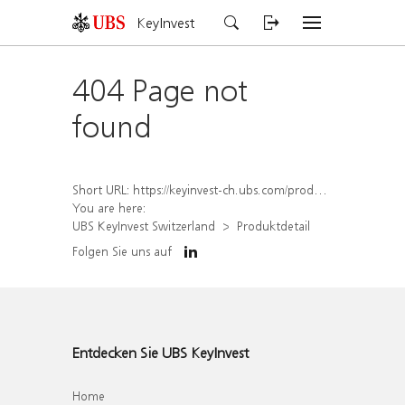
KeyInvest
404 Page not
found
Short URL:
https://keyinvest-ch.ubs.com/produkt/detail/index/isin/CH1577913887
You are here:
UBS KeyInvest Switzerland
Produktdetail
Folgen Sie uns auf
Entdecken Sie UBS KeyInvest
Home