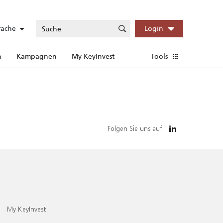
rache
Login
n
Kampagnen
My KeyInvest
Tools
Folgen Sie uns auf
My KeyInvest