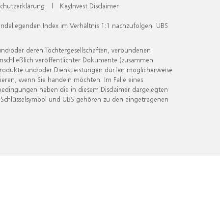
chutzerklärung
|
KeyInvest Disclaimer
undeliegenden Index im Verhältnis 1:1 nachzufolgen. UBS
und/oder deren Tochtergesellschaften, verbundenen
inschließlich veröffentlichter Dokumente (zusammen
 Produkte und/oder Dienstleistungen dürfen möglicherweise
ieren, wenn Sie handeln möchten. Im Falle eines
bedingungen haben die in diesem Disclaimer dargelegten
 Schlüsselsymbol und UBS gehören zu den eingetragenen