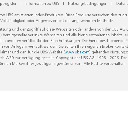
ptregister
|
Information zu UBS
|
Nutzungsbedingungen
|
Datens
 von UBS emittierten Index-Produkten. Diese Produkte versuchen den zugr
, Vollständigkeit oder Angemessenheit der angewandten Methodik.
Nutzung und der Zugriff auf diese Webseiten oder andere von der UBS AG 
eitgestellte verlinkte Webseiten und alle hierin enthaltenen Inhalte, e
allen anderen veröffentlichten Einschränkungen. Die hierin beschriebenen
n von Anlegern verkauft werden. Sie sollten Ihren eigenen Broker kontakt
laimer und den für die UBS-Website (
www.ubs.com
) geltenden Nutzungs
h WSD zur Verfügung gestellt. Copyright der UBS AG, 1998 - 2026. Das
nen Marken ihrer jeweiligen Eigentümer sein. Alle Rechte vorbehalten.