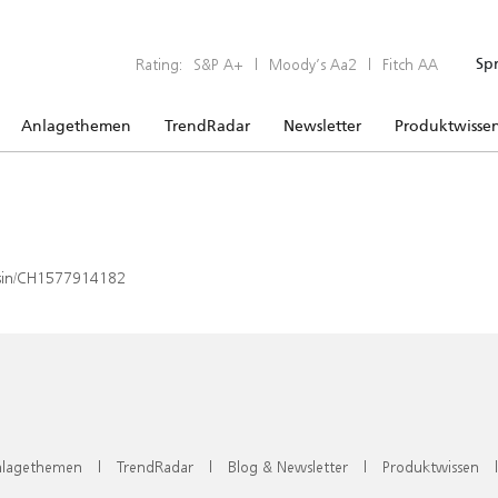
Rating:
S&P A+
|
Moody’s Aa2
|
Fitch AA
Sp
Anlagethemen
TrendRadar
Newsletter
Produktwisse
x/isin/CH1577914182
lagethemen
|
TrendRadar
|
Blog & Newsletter
|
Produktwissen
|