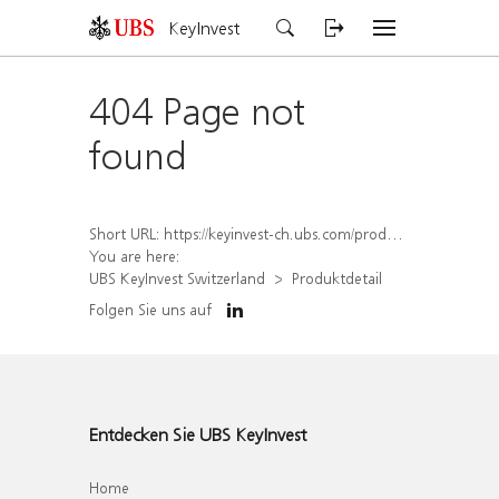
KeyInvest
404 Page not
found
Short URL:
https://keyinvest-ch.ubs.com/produkt/detail/index/isin/CH1577914216
You are here:
UBS KeyInvest Switzerland
Produktdetail
Folgen Sie uns auf
Entdecken Sie UBS KeyInvest
Home