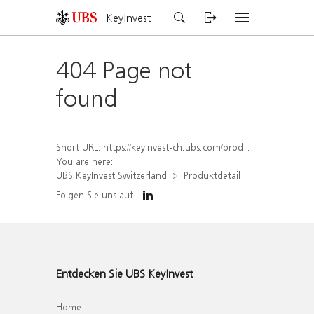
KeyInvest
404 Page not
found
Short URL:
https://keyinvest-ch.ubs.com/produkt/detail/index/isin/CH1577914497
You are here:
UBS KeyInvest Switzerland
Produktdetail
Folgen Sie uns auf
Entdecken Sie UBS KeyInvest
Home