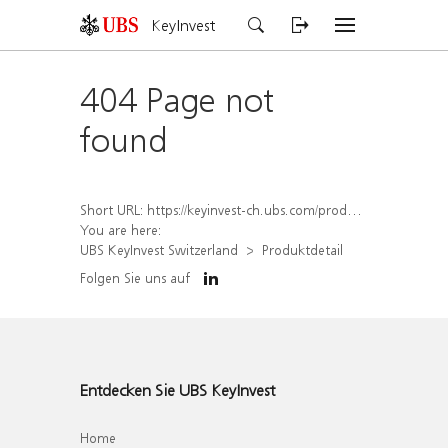
KeyInvest
404 Page not
found
Short URL:
https://keyinvest-ch.ubs.com/produkt/detail/index/isin/CH1577914521
You are here:
UBS KeyInvest Switzerland
Produktdetail
Folgen Sie uns auf
Entdecken Sie UBS KeyInvest
Home