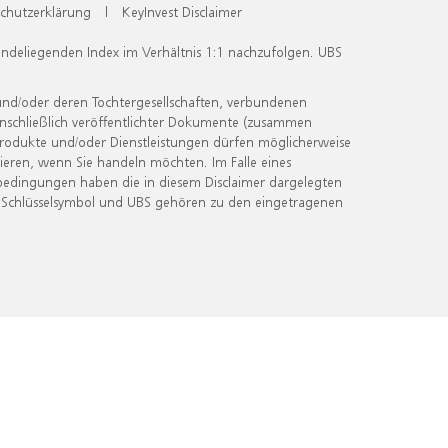
chutzerklärung
|
KeyInvest Disclaimer
undeliegenden Index im Verhältnis 1:1 nachzufolgen. UBS
und/oder deren Tochtergesellschaften, verbundenen
inschließlich veröffentlichter Dokumente (zusammen
 Produkte und/oder Dienstleistungen dürfen möglicherweise
ieren, wenn Sie handeln möchten. Im Falle eines
bedingungen haben die in diesem Disclaimer dargelegten
 Schlüsselsymbol und UBS gehören zu den eingetragenen