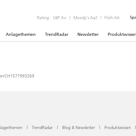
Rating:
S&P A+
|
Moody’s Aa2
|
Fitch AA
Sp
Anlagethemen
TrendRadar
Newsletter
Produktwisse
x/isin/CH1577993269
lagethemen
|
TrendRadar
|
Blog & Newsletter
|
Produktwissen
|