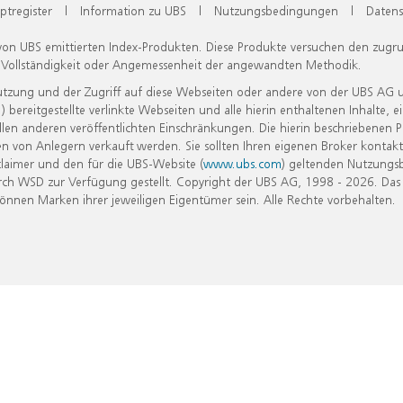
ptregister
|
Information zu UBS
|
Nutzungsbedingungen
|
Datens
 von UBS emittierten Index-Produkten. Diese Produkte versuchen den zugr
, Vollständigkeit oder Angemessenheit der angewandten Methodik.
Nutzung und der Zugriff auf diese Webseiten oder andere von der UBS AG 
eitgestellte verlinkte Webseiten und alle hierin enthaltenen Inhalte, e
allen anderen veröffentlichten Einschränkungen. Die hierin beschriebenen
n von Anlegern verkauft werden. Sie sollten Ihren eigenen Broker kontakt
laimer und den für die UBS-Website (
www.ubs.com
) geltenden Nutzungs
h WSD zur Verfügung gestellt. Copyright der UBS AG, 1998 - 2026. Das
nen Marken ihrer jeweiligen Eigentümer sein. Alle Rechte vorbehalten.