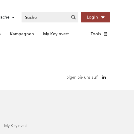
rache
Login
n
Kampagnen
My KeyInvest
Tools
Folgen Sie uns auf
My KeyInvest