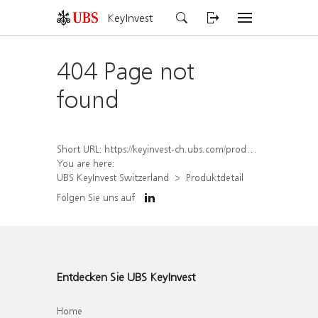
KeyInvest
404 Page not
found
Short URL:
https://keyinvest-ch.ubs.com/produkt/detail/index/isin/CH1577993293
You are here:
UBS KeyInvest Switzerland
Produktdetail
Folgen Sie uns auf
Entdecken Sie UBS KeyInvest
Home