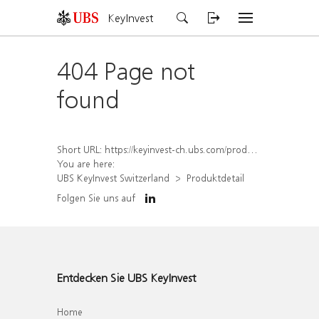
KeyInvest
404 Page not
found
Short URL:
https://keyinvest-ch.ubs.com/produkt/detail/index/isin/CH1577993632
You are here:
UBS KeyInvest Switzerland
Produktdetail
Folgen Sie uns auf
Entdecken Sie UBS KeyInvest
Home