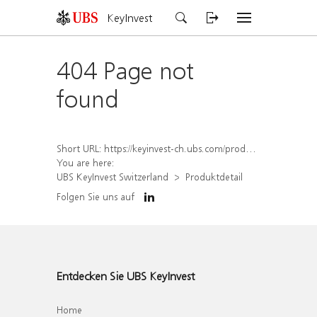
KeyInvest
404 Page not
found
Short URL:
https://keyinvest-ch.ubs.com/produkt/detail/index/isin/CH1577993707
You are here:
UBS KeyInvest Switzerland
Produktdetail
Folgen Sie uns auf
Entdecken Sie UBS KeyInvest
Home