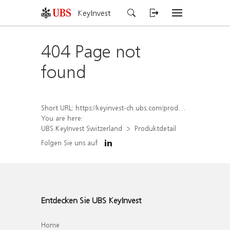
KeyInvest
404 Page not
found
Short URL:
https://keyinvest-ch.ubs.com/produkt/detail/index/isin/CH1577993939
You are here:
UBS KeyInvest Switzerland
Produktdetail
Folgen Sie uns auf
Entdecken Sie UBS KeyInvest
Home