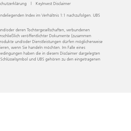
chutzerklärung
|
KeyInvest Disclaimer
undeliegenden Index im Verhältnis 1:1 nachzufolgen. UBS
und/oder deren Tochtergesellschaften, verbundenen
inschließlich veröffentlichter Dokumente (zusammen
 Produkte und/oder Dienstleistungen dürfen möglicherweise
ieren, wenn Sie handeln möchten. Im Falle eines
bedingungen haben die in diesem Disclaimer dargelegten
 Schlüsselsymbol und UBS gehören zu den eingetragenen