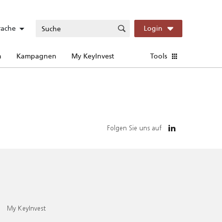
rache
Login
n
Kampagnen
My KeyInvest
Tools
Folgen Sie uns auf
My KeyInvest