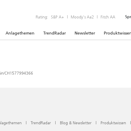
Rating:
S&P A+
|
Moody’s Aa2
|
Fitch AA
Sp
Anlagethemen
TrendRadar
Newsletter
Produktwisse
x/isin/CH1577994366
lagethemen
|
TrendRadar
|
Blog & Newsletter
|
Produktwissen
|