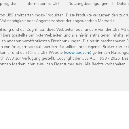
ptregister
|
Information zu UBS
|
Nutzungsbedingungen
|
Datens
 von UBS emittierten Index-Produkten. Diese Produkte versuchen den zugr
, Vollständigkeit oder Angemessenheit der angewandten Methodik.
Nutzung und der Zugriff auf diese Webseiten oder andere von der UBS AG 
eitgestellte verlinkte Webseiten und alle hierin enthaltenen Inhalte, e
allen anderen veröffentlichten Einschränkungen. Die hierin beschriebenen
n von Anlegern verkauft werden. Sie sollten Ihren eigenen Broker kontakt
laimer und den für die UBS-Website (
www.ubs.com
) geltenden Nutzungs
h WSD zur Verfügung gestellt. Copyright der UBS AG, 1998 - 2026. Das
nen Marken ihrer jeweiligen Eigentümer sein. Alle Rechte vorbehalten.