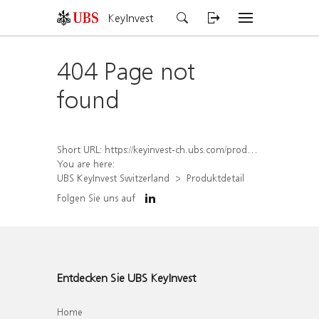
KeyInvest
404 Page not
found
Short URL:
https://keyinvest-ch.ubs.com/produkt/detail/index/isin/CH1577994788
You are here:
UBS KeyInvest Switzerland
Produktdetail
Folgen Sie uns auf
Entdecken Sie UBS KeyInvest
Home