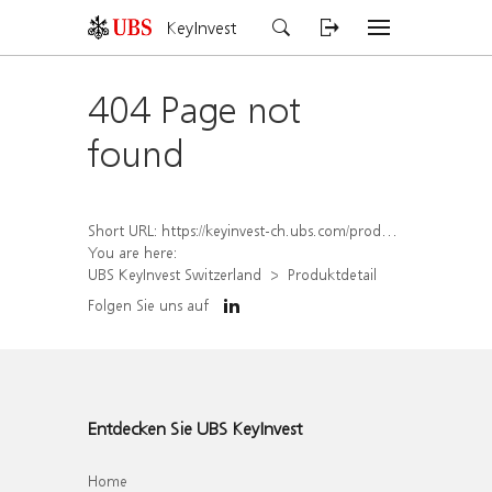
KeyInvest
404 Page not
found
Short URL:
https://keyinvest-ch.ubs.com/produkt/detail/index/isin/CH1577994846
You are here:
UBS KeyInvest Switzerland
Produktdetail
Folgen Sie uns auf
Entdecken Sie UBS KeyInvest
Home