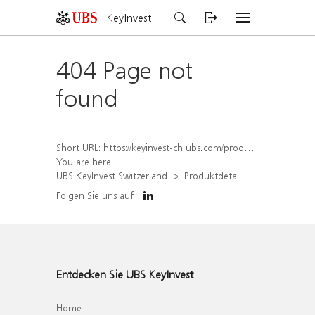
KeyInvest
404 Page not
found
Short URL:
https://keyinvest-ch.ubs.com/produkt/detail/index/isin/CH1577995348
You are here:
UBS KeyInvest Switzerland
Produktdetail
Folgen Sie uns auf
Entdecken Sie UBS KeyInvest
Home