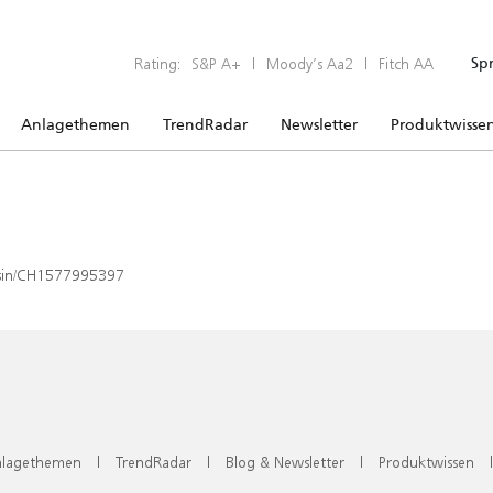
Rating:
S&P A+
|
Moody’s Aa2
|
Fitch AA
Sp
Anlagethemen
TrendRadar
Newsletter
Produktwisse
x/isin/CH1577995397
lagethemen
|
TrendRadar
|
Blog & Newsletter
|
Produktwissen
|