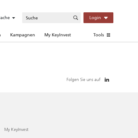
rache
Login
n
Kampagnen
My KeyInvest
Tools
Folgen Sie uns auf
My KeyInvest