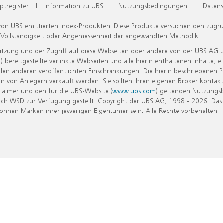
ptregister
|
Information zu UBS
|
Nutzungsbedingungen
|
Datens
 von UBS emittierten Index-Produkten. Diese Produkte versuchen den zugr
, Vollständigkeit oder Angemessenheit der angewandten Methodik.
Nutzung und der Zugriff auf diese Webseiten oder andere von der UBS AG 
eitgestellte verlinkte Webseiten und alle hierin enthaltenen Inhalte, e
allen anderen veröffentlichten Einschränkungen. Die hierin beschriebenen
n von Anlegern verkauft werden. Sie sollten Ihren eigenen Broker kontakt
laimer und den für die UBS-Website (
www.ubs.com
) geltenden Nutzungs
h WSD zur Verfügung gestellt. Copyright der UBS AG, 1998 - 2026. Das
nen Marken ihrer jeweiligen Eigentümer sein. Alle Rechte vorbehalten.