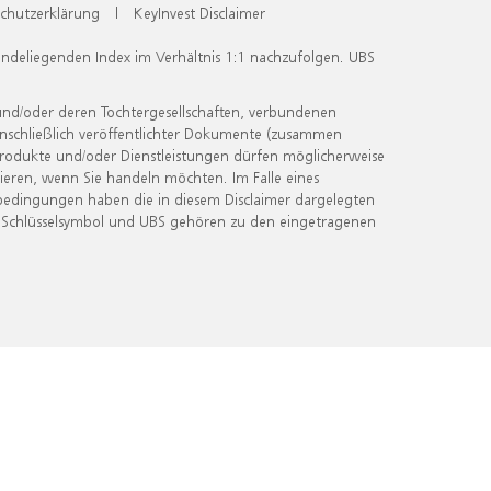
chutzerklärung
|
KeyInvest Disclaimer
undeliegenden Index im Verhältnis 1:1 nachzufolgen. UBS
und/oder deren Tochtergesellschaften, verbundenen
inschließlich veröffentlichter Dokumente (zusammen
 Produkte und/oder Dienstleistungen dürfen möglicherweise
ieren, wenn Sie handeln möchten. Im Falle eines
bedingungen haben die in diesem Disclaimer dargelegten
 Schlüsselsymbol und UBS gehören zu den eingetragenen