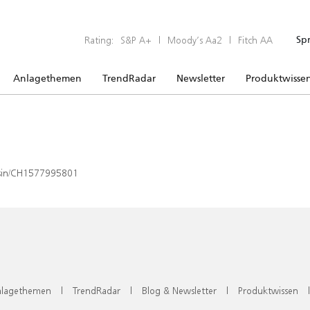
Rating:
S&P A+
|
Moody’s Aa2
|
Fitch AA
Sp
Anlagethemen
TrendRadar
Newsletter
Produktwisse
x/isin/CH1577995801
lagethemen
|
TrendRadar
|
Blog & Newsletter
|
Produktwissen
|