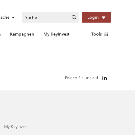
rache
Login
n
Kampagnen
My KeyInvest
Tools
Folgen Sie uns auf
My KeyInvest