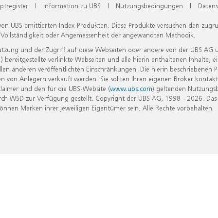
ptregister
|
Information zu UBS
|
Nutzungsbedingungen
|
Datens
 von UBS emittierten Index-Produkten. Diese Produkte versuchen den zugr
, Vollständigkeit oder Angemessenheit der angewandten Methodik.
Nutzung und der Zugriff auf diese Webseiten oder andere von der UBS AG 
eitgestellte verlinkte Webseiten und alle hierin enthaltenen Inhalte, e
allen anderen veröffentlichten Einschränkungen. Die hierin beschriebenen
n von Anlegern verkauft werden. Sie sollten Ihren eigenen Broker kontakt
laimer und den für die UBS-Website (
www.ubs.com
) geltenden Nutzungs
h WSD zur Verfügung gestellt. Copyright der UBS AG, 1998 - 2026. Das
nen Marken ihrer jeweiligen Eigentümer sein. Alle Rechte vorbehalten.