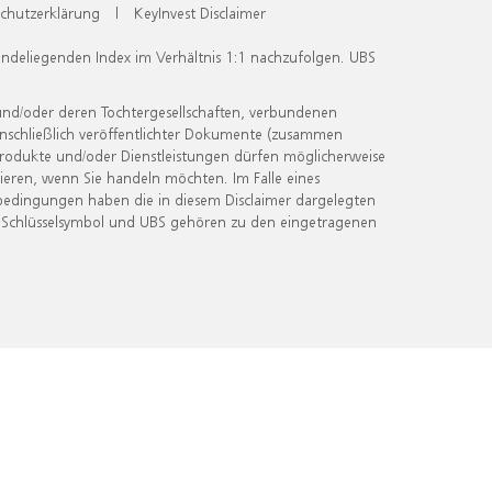
chutzerklärung
|
KeyInvest Disclaimer
undeliegenden Index im Verhältnis 1:1 nachzufolgen. UBS
und/oder deren Tochtergesellschaften, verbundenen
inschließlich veröffentlichter Dokumente (zusammen
 Produkte und/oder Dienstleistungen dürfen möglicherweise
ieren, wenn Sie handeln möchten. Im Falle eines
bedingungen haben die in diesem Disclaimer dargelegten
 Schlüsselsymbol und UBS gehören zu den eingetragenen