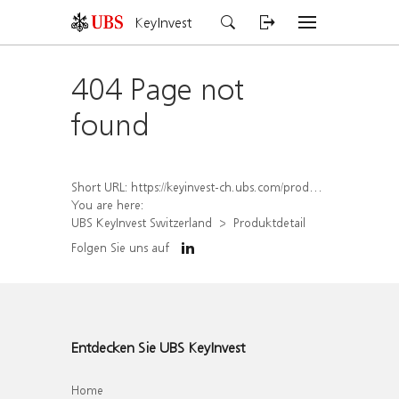
KeyInvest
404 Page not
found
Short URL:
https://keyinvest-ch.ubs.com/produkt/detail/index/isin/CH1577996197
You are here:
UBS KeyInvest Switzerland
Produktdetail
Folgen Sie uns auf
Entdecken Sie UBS KeyInvest
Home