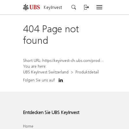
KeyInvest
404 Page not
found
Short URL:
https://keyinvest-ch.ubs.com/produkt/detail/index/isin/CH1577996551
You are here:
UBS KeyInvest Switzerland
Produktdetail
Folgen Sie uns auf
Entdecken Sie UBS KeyInvest
Home