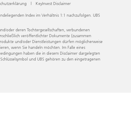
chutzerklärung
|
KeyInvest Disclaimer
undeliegenden Index im Verhältnis 1:1 nachzufolgen. UBS
und/oder deren Tochtergesellschaften, verbundenen
inschließlich veröffentlichter Dokumente (zusammen
 Produkte und/oder Dienstleistungen dürfen möglicherweise
ieren, wenn Sie handeln möchten. Im Falle eines
bedingungen haben die in diesem Disclaimer dargelegten
 Schlüsselsymbol und UBS gehören zu den eingetragenen