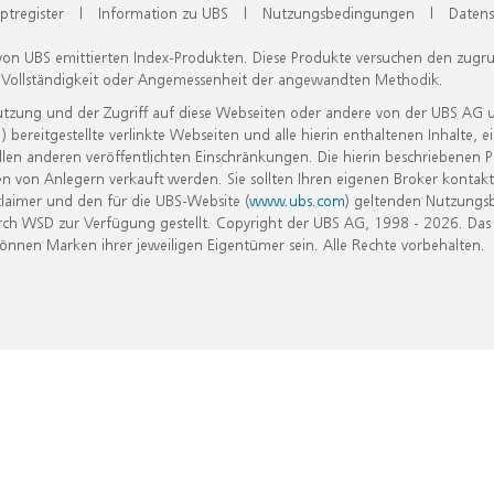
ptregister
|
Information zu UBS
|
Nutzungsbedingungen
|
Datens
 von UBS emittierten Index-Produkten. Diese Produkte versuchen den zugr
, Vollständigkeit oder Angemessenheit der angewandten Methodik.
Nutzung und der Zugriff auf diese Webseiten oder andere von der UBS AG 
eitgestellte verlinkte Webseiten und alle hierin enthaltenen Inhalte, e
allen anderen veröffentlichten Einschränkungen. Die hierin beschriebenen
n von Anlegern verkauft werden. Sie sollten Ihren eigenen Broker kontakt
laimer und den für die UBS-Website (
www.ubs.com
) geltenden Nutzungs
h WSD zur Verfügung gestellt. Copyright der UBS AG, 1998 - 2026. Das
nen Marken ihrer jeweiligen Eigentümer sein. Alle Rechte vorbehalten.