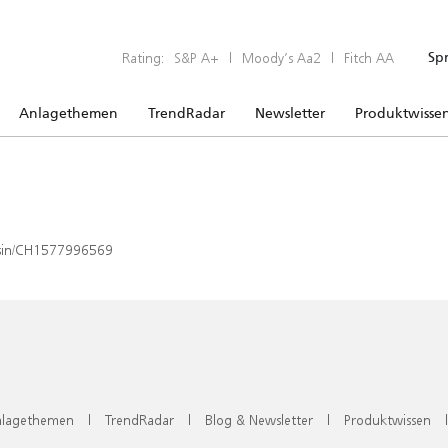
Rating:
S&P A+
|
Moody’s Aa2
|
Fitch AA
Sp
Anlagethemen
TrendRadar
Newsletter
Produktwisse
x/isin/CH1577996569
lagethemen
|
TrendRadar
|
Blog & Newsletter
|
Produktwissen
|