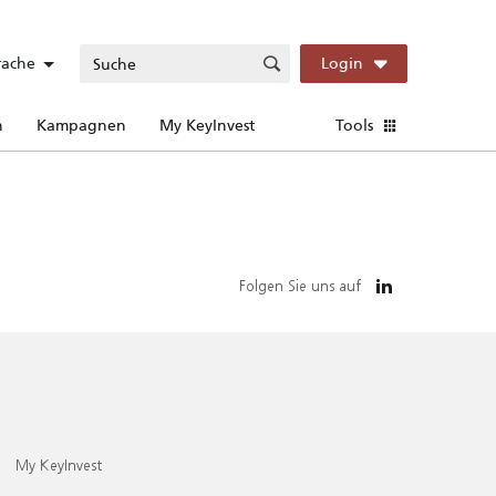
rache
Login
n
Kampagnen
My KeyInvest
Tools
Folgen Sie uns auf
My KeyInvest