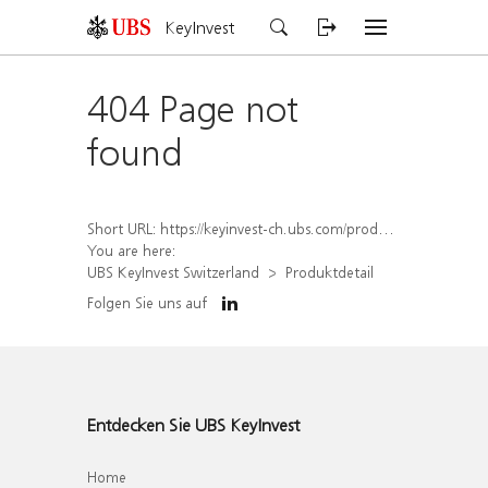
KeyInvest
404 Page not
found
Short URL:
https://keyinvest-ch.ubs.com/produkt/detail/index/isin/CH1577996726
You are here:
UBS KeyInvest Switzerland
Produktdetail
Folgen Sie uns auf
Entdecken Sie UBS KeyInvest
Home