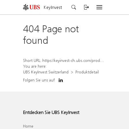
KeyInvest
404 Page not
found
Short URL:
https://keyinvest-ch.ubs.com/produkt/detail/index/isin/CH1577996890
You are here:
UBS KeyInvest Switzerland
Produktdetail
Folgen Sie uns auf
Entdecken Sie UBS KeyInvest
Home