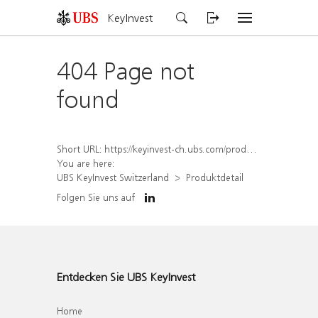
KeyInvest
404 Page not
found
Short URL:
https://keyinvest-ch.ubs.com/produkt/detail/index/isin/CH1577996924
You are here:
UBS KeyInvest Switzerland
Produktdetail
Folgen Sie uns auf
Entdecken Sie UBS KeyInvest
Home